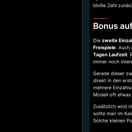
bloße Zahl zunäc
Bonus auf
Die
zweite Einza
Freispiele
. Auch 
Tagen Laufzeit
. 
immer noch inter
Gerade dieser zw
direkt in den ers
mehrere Einzahlun
Modell oft etwas 
Zusätzlich wird 
sollte man im Ka
Solche kleinen Pu