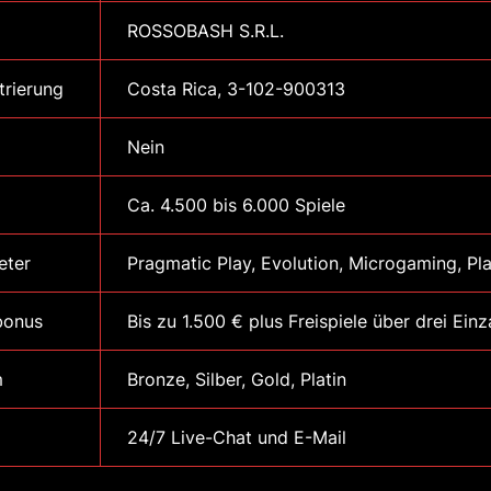
ROSSOBASH S.R.L.
trierung
Costa Rica, 3-102-900313
Nein
Ca. 4.500 bis 6.000 Spiele
eter
Pragmatic Play, Evolution, Microgaming, Pla
bonus
Bis zu 1.500 € plus Freispiele über drei Ein
m
Bronze, Silber, Gold, Platin
24/7 Live-Chat und E-Mail