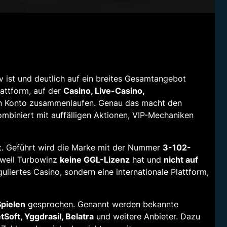
v ist und deutlich auf ein breites Gesamtangebot
lattform, auf der
Casino, Live-Casino,
en Konto zusammenlaufen. Genau das macht den
ombiniert mit auffälligen Aktionen, VIP-Mechaniken
. Geführt wird die Marke mit der Nummer
3-102-
, weil Turbowinz
keine GGL-Lizenz
hat und
nicht auf
guliertes Casino, sondern eine internationale Plattform,
Spielen
gesprochen. Genannt werden bekannte
Soft, Yggdrasil, Belatra
und weitere Anbieter. Dazu