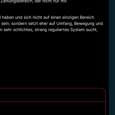
 Zahlungsbereich, der nicht nur mit
l haben und sich nicht auf einen einzigen Bereich
u sein, sondern setzt eher auf Umfang, Bewegung und
n sehr schlichtes, streng reguliertes System sucht,