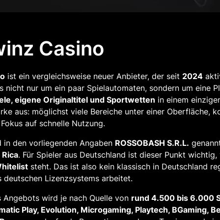
inz Casino
no
ist ein vergleichsweise neuer Anbieter, der seit
2024
akti
es nicht nur um ein paar Spielautomaten, sondern um eine P
le, eigene Originaltitel und Sportwetten
in einem einzig
ke aus: möglichst viele Bereiche unter einer Oberfläche, k
 Fokus auf schnelle Nutzung.
rd in den vorliegenden Angaben
ROSSOBASH S.R.L.
genannt
 Rica
. Für Spieler aus Deutschland ist dieser Punkt wichtig
itelist
steht. Das ist also kein klassisch in Deutschland re
s deutschen Lizenzsystems arbeitet.
 Angebots wird je nach Quelle von
rund 4.500 bis 6.000 
matic Play, Evolution, Microgaming, Playtech, BGaming, Bet